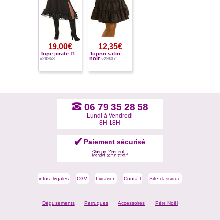
19,00€
12,35€
Jupe pirate f1
Jupon satin
noir
v29958
v29637
06 79 35 28 58
Lundi à Vendredi
8H-18H
Paiement sécurisé
infos_légales
CGV
Livraison
Contact
Site classique
Déguisements
Perruques
Accessoires
Père Noël