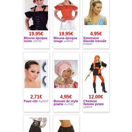
19,95€
19,95€
4,95€
Blouse époque
Blouse époque
Extension
noire
rouge
blonde tressée
v29765
w20030
P70007
2,71€
4,95€
12,00€
Faux cils
Bonnet de style
Chemise
Aq0157
prairie
femme pirate
Ac1562
v29373