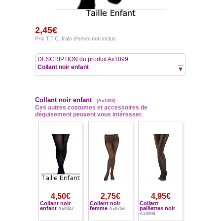
2,45€
Prix T.T.C. frais d'envoi non inclus
DESCRIPTION du produit Ax1099
Collant noir enfant
▼
Collant noir enfant
(Ax1099)
Ces autres costumes et accessoires de
déguisement peuvent vous intéresser.
4,50€
2,75€
4,95€
Collant noir
Collant noir
Collant
enfant
femme
paillettes noir
Ax0347
Ax0756
Ax0906