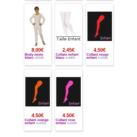
8,00€
2,45€
4,50€
Body mixte
Collant enfant
Collant rouge
blanc
blanc
enfant
v69100
Ax0832
Ax0348
4,50€
4,50€
Collant orange
Collant rose
enfant
enfant
Ax0355
Ax0349