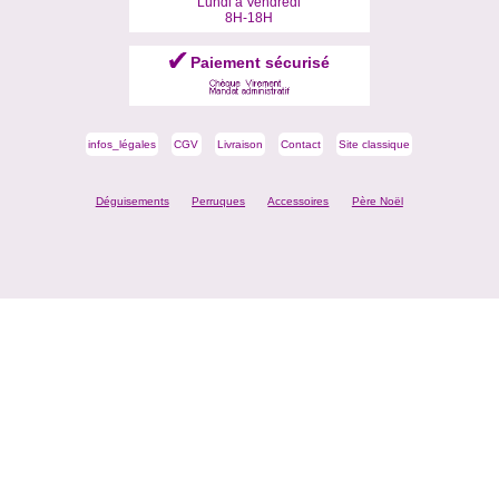
Lundi à Vendredi
8H-18H
Paiement sécurisé
infos_légales
CGV
Livraison
Contact
Site classique
Déguisements
Perruques
Accessoires
Père Noël