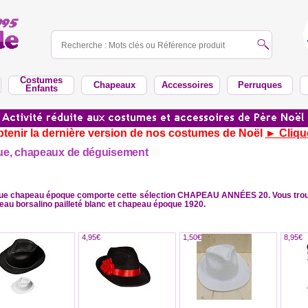
Costumes
Chapeaux
Accessoires
Perruques
Enfants
tenir la dernière version de nos costumes de Noël
► Cliqu
ue, chapeaux de déguisement
gue chapeau époque comporte cette sélection CHAPEAU ANNÉES 20. Vous trouv
au borsalino pailleté blanc et chapeau époque 1920.
4,95€
1,50€
8,95€