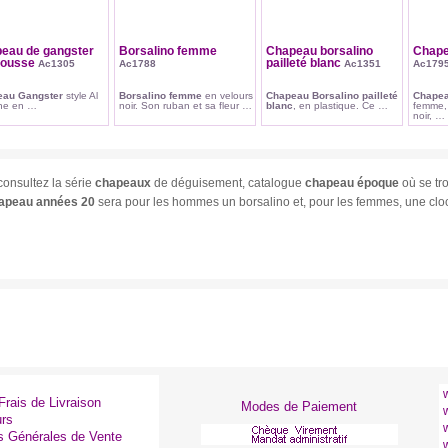
eau de gangster
Borsalino femme
Chapeau borsalino
Chape
mousse
pailleté blanc
Ac1305
Ac1788
Ac1351
Ac179
eau Gangster
style Al
Borsalino femme
en velours
Chapeau Borsalino pailleté
Chapea
ne en …
noir. Son ruban et sa fleur …
blanc
, en plastique. Ce …
femme, 
noir, …
consultez la série
chapeaux
de déguisement, catalogue
chapeau époque
où se tr
apeau années 20
sera pour les hommes un borsalino et, pour les femmes, une cloc
Frais de Livraison
Modes de Paiement
urs
s Générales de Vente