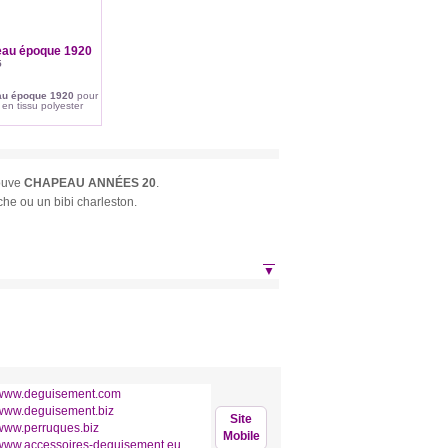
au époque 1920
5
u époque 1920
pour
en tissu polyester
ouve
CHAPEAU ANNÉES 20
.
he ou un bibi charleston.
▼
www.deguisement.com
www.deguisement.biz
Site
www.perruques.biz
Mobile
www.accessoires-deguisement.eu