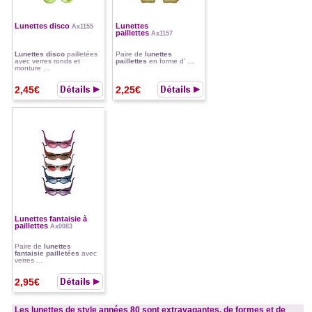
Lunettes disco
Lunettes
Ax1155
paillettes
Ax1157
Lunettes disco
pailletées
Paire de
lunettes
avec verres ronds et
paillettes
en forme d' …
monture …
2,45€
2,25€
Lunettes fantaisie à
paillettes
Ax0083
Paire de
lunettes
fantaisie pailletées
avec
verres …
2,95€
Les lunettes de style années 80 sont extravagantes, de formes et de