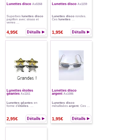
Lunettes disco
Lunettes disco
Ax0268
Ax1159
Superbes
lunettes disco
Lunettes disco
rondes.
papillon avec strass et
Ces
lunettes
…
verres …
4,95€
1,95€
Lunettes étoiles
Lunettes disco
géantes
argent
Ax1161
Ax1086
Lunettes géantes
en
Lunettes disco
forme d'
étoiles
. …
métallisées
argent
. Ces …
2,95€
1,95€