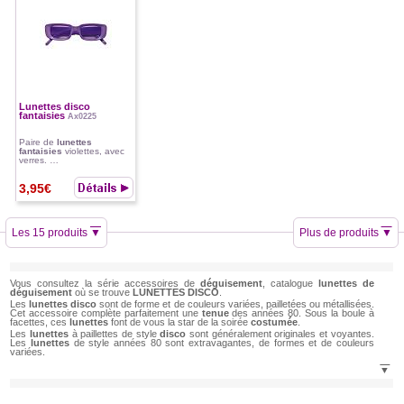
Lunettes disco
fantaisies
Ax0225
Paire de
lunettes
fantaisies
violettes, avec
verres. …
3,95€
Les 15 produits
▼
Plus de produits
▼
Vous consultez la série accessoires de
déguisement
, catalogue
lunettes de
déguisement
où se trouve
LUNETTES DISCO
.
Les
lunettes disco
sont de forme et de couleurs variées, pailletées ou métallisées.
Cet accessoire complète parfaitement une
tenue
des années 80. Sous la boule à
facettes, ces
lunettes
font de vous la star de la soirée
costumée
.
Les
lunettes
à paillettes de style
disco
sont généralement originales et voyantes.
Les
lunettes
de style années 80 sont extravagantes, de formes et de couleurs
variées.
▼