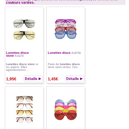
couleurs variées.
Lunettes disco
Lunettes disco
Ax0718
store
Ax1174
Lunettes disco store
or
Paire de
lunettes disco
ou argent. Elles
store sans verres. Ces …
agrémenteront …
1,95€
1,45€