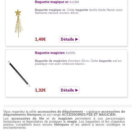
Baguette magique or
Ax1304
Baguette magique or
. Cette
baguette
dorée étoile filante avec
filaments mesure environ 46cm.
1,40€
Baguette magicien
Ax0761
Baguette de magicien
d'environ 32cm. Cette
baguette
est en
plastique noir avec embouts blancs.
1,32€
Vous regardez la série
accessoires de déguisement
- catalogue
accessoires de
déguisements féeriques
où est rangé
ACCESSOIRES FÉE ET MAGICIEN
.
Les
accessoires de fée
et de
magicien
permettent à ces personnages
fantastiques et légendaires de pratiquer la
magie
. Les baguettes et les chapeaux
pointus complètent leurs tenues
féériques
et les aident à lancer sortilèges et
enchantements.