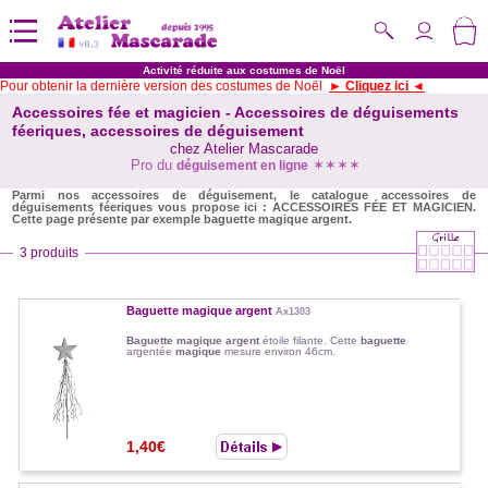
Activité réduite aux costumes de Noël
Pour obtenir la dernière version des costumes de Noël
► Cliquez ici ◄
Accessoires fée et magicien - Accessoires de déguisements
féeriques, accessoires de déguisement
chez Atelier Mascarade
Pro du
✶✶✶✶
déguisement en ligne
Parmi nos accessoires de déguisement, le catalogue accessoires de
déguisements féeriques vous propose ici : ACCESSOIRES FÉE ET MAGICIEN.
Cette page présente par exemple baguette magique argent.
3 produits
Baguette magique argent
Ax1303
Baguette magique argent
étoile filante. Cette
baguette
argentée
magique
mesure environ 46cm.
1,40€