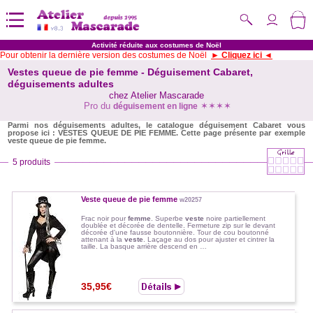
Activité réduite aux costumes de Noël
Pour obtenir la dernière version des costumes de Noël
► Cliquez ici ◄
Vestes queue de pie femme - Déguisement Cabaret,
déguisements adultes
chez Atelier Mascarade
Pro du
✶✶✶✶
déguisement en ligne
Parmi nos déguisements adultes, le catalogue déguisement Cabaret vous
propose ici : VESTES QUEUE DE PIE FEMME. Cette page présente par exemple
veste queue de pie femme.
5 produits
Veste queue de pie femme
w20257
Frac noir pour
femme
. Superbe
veste
noire partiellement
doublée et décorée de dentelle. Fermeture zip sur le devant
décorée d'une fausse boutonnière. Tour de cou boutonné
attenant à la
veste
. Laçage au dos pour ajuster et cintrer la
taille. La basque arrière descend en …
35,95€