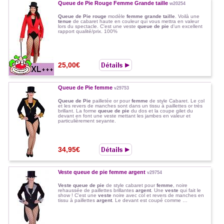
Queue de Pie Rouge Femme Grande taille
w20254
Queue de Pie rouge
modèle
femme grande taille
. Voilà une
tenue
de cabaret haute en couleur qui vous mettra en valeur
lors du spectacle. C'est une veste
queue de pie
d'un excellent
rapport qualité/prix. 100%
25,00€
Queue de Pie femme
v29753
Queue de Pie
pailletée or pour
femme
de style Cabaret. Le col
et les revers de manches sont dans un tissu à paillettes or très
brillant. La forme
queue de pie
du dos et la coupe gilet du
devant en font une veste mettant les jambes en valeur et
particulièrement seyante.
34,95€
Veste queue de pie femme argent
v29754
Veste queue de pie
de style cabaret pour
femme
, noire
rehaussée de paillettes brillantes
argent
. Une
veste
qui fait le
show ! C'est une
veste
noire avec col et revers de manches en
tissu à paillettes
argent
. Le devant est coupé comme …