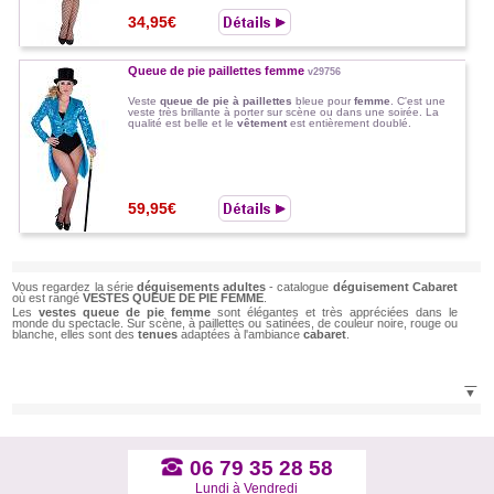
34,95€
Queue de pie paillettes femme
v29756
Veste
queue de pie à paillettes
bleue pour
femme
. C'est une
veste très brillante à porter sur scène ou dans une soirée. La
qualité est belle et le
vêtement
est entièrement doublé.
59,95€
Vous regardez la série
déguisements adultes
- catalogue
déguisement Cabaret
où est rangé
VESTES QUEUE DE PIE FEMME
.
Les
vestes queue de pie femme
sont élégantes et très appréciées dans le
monde du spectacle. Sur scène, à paillettes ou satinées, de couleur noire, rouge ou
blanche, elles sont des
tenues
adaptées à l'ambiance
cabaret
.
▼
06 79 35 28 58
Lundi à Vendredi