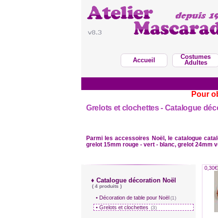
Costumes
Accueil
Adultes
Pour ob
Grelots et clochettes - Catalogue dé
Parmi les accessoires Noël, le catalogue cat
grelot 15mm rouge - vert - blanc, grelot 24mm ver
0,30€
♦ Catalogue décoration Noël
( 4 produits )
• Décoration de table pour Noël
(1)
• Grelots et clochettes
(3)