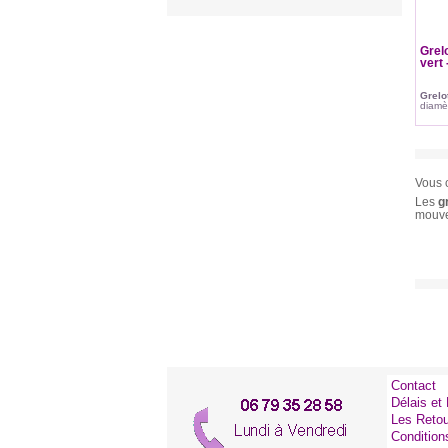
Grel
vert 
Grelo
diamè
Vous 
Les
g
mouv
Contact
Délais et 
Les Reto
Condition