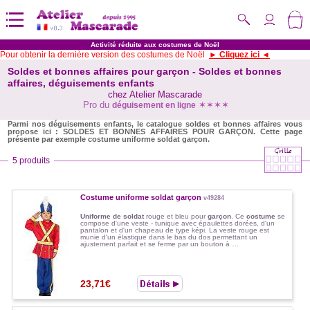
Activité réduite aux costumes de Noël
Pour obtenir la dernière version des costumes de Noël
► Cliquez ici ◄
Soldes et bonnes affaires pour garçon - Soldes et bonnes
affaires, déguisements enfants
chez Atelier Mascarade
Pro du
✶✶✶✶
déguisement en ligne
Parmi nos déguisements enfants, le catalogue soldes et bonnes affaires vous
propose ici : SOLDES ET BONNES AFFAIRES POUR GARÇON. Cette page
présente par exemple costume uniforme soldat garçon.
5 produits
Costume uniforme soldat garçon
v49284
Uniforme de soldat
rouge et bleu pour
garçon
. Ce
costume
se
compose d'une veste - tunique avec épaulettes dorées, d'un
pantalon et d'un chapeau de type képi. La veste rouge est
munie d'un élastique dans le bas du dos permettant un
ajustement parfait et se ferme par un bouton à …
23,71€