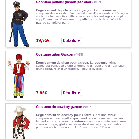
Costume policier garçon pas cher
v49076
Déguisement de policier pour garçon
. Le
costume
se
compose d'une veste, d'un pantalon et d'une ceinture. L'insigne
sur la poche peut être différente suivant les arrivages, voir photo
supplémentaire. Casquette de
policier
non incluse, n'oubliez
pas
de compléter par …
19,95€
Costume gitan Garçon
v49250
Déguisement de gitan pour garçon
. Le
costume
joliment
coloré est composé d'une chemise, d'un boléro, d'un pantalon,
d'une ceinture et d'un foulard. Tissu: polyester
7,95€
Costume de cowboy garçon
v49071
Déguisement de cowboy pour enfant
. C'est une
tenue
complète en tissu synthétique vendue avec une ceinture, un
foulard et un chapeau. Le
vêtement
est une combinaison avec
chemise rouge, gilet avec étoile de sheriff et chaps à motifs
peau de vache, attenants. La fermeture est à l'avant. …