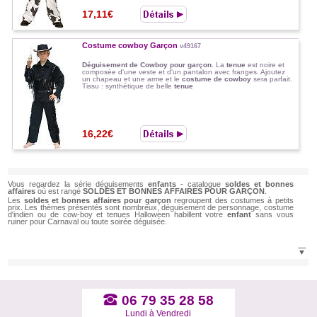
17,11€
Costume cowboy Garçon
v49167
Déguisement de Cowboy pour garçon
. La
tenue
est noire et
composée d'une veste et d'un pantalon avec franges. Ajoutez
un chapeau et une arme et le
costume de cowboy
sera parfait.
Tissu : synthétique de belle
tenue
16,22€
Vous regardez la série déguisements
enfants
- catalogue
soldes et bonnes
affaires
où est rangé
SOLDES ET BONNES AFFAIRES POUR GARÇON
.
Les
soldes et bonnes affaires pour garçon
regroupent des costumes à petits
prix. Les thèmes présentés sont nombreux, déguisement de personnage, costume
d'indien ou de cow-boy et tenues Halloween habillent votre
enfant
sans vous
ruiner pour Carnaval ou toute soirée déguisée.
▼
06 79 35 28 58
Lundi à Vendredi