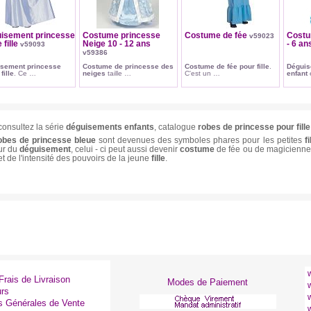
isement princesse
Costume princesse
Costume de fée
Costu
v59023
 fille
Neige 10 - 12 ans
- 6 a
v59093
v59386
sement princesse
Costume de princesse des
Costume de fée pour fille
.
Déguis
fille
. Ce …
neiges
taille …
C'est un …
enfant
e
consultez la série
déguisements enfants
, catalogue
robes de princesse pour fille
obes de princesse bleue
sont devenues des symboles phares pour les petites
fi
ur du
déguisement
, celui - ci peut aussi devenir
costume
de fée ou de magicienne
let de l'intensité des pouvoirs de la jeune
fille
.
Frais de Livraison
Modes de Paiement
urs
s Générales de Vente