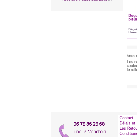
Dégu
bleue
Dégui
bleue 
Vous 
Les
r
coule
le ref
Contact
Délais et 
Les Reto
Condition