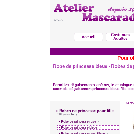
Costumes
Accueil
Adultes
Pour ob
Robe de princesse bleue - Robes de p
Parmi les déguisements enfants, le catalogue
exemple, déguisement princesse bleue fille, co
14,95
♦ Robes de princesse pour fille
( 18 produits )
• Robe de princesse rose
(7)
• Robe de princesse bleue
(4)
• Robe de princesse pour fillette
(7)