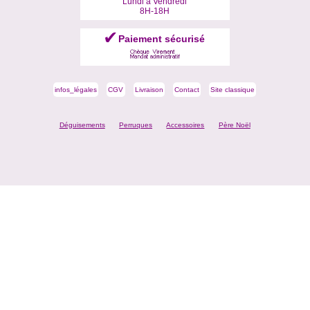
Lundi à Vendredi
8H-18H
Paiement sécurisé
infos_légales
CGV
Livraison
Contact
Site classique
Déguisements
Perruques
Accessoires
Père Noël