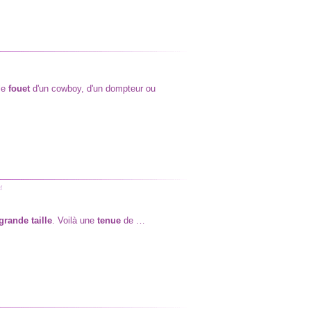
 le
fouet
d'un cowboy, d'un dompteur ou
4
rande taille
. Voilà une
tenue
de …