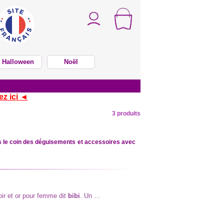
Halloween
Noël
ez ici ◄
3 produits
s le coin des déguisements et accessoires avec
ir et or pour femme dit
bibi
. Un …