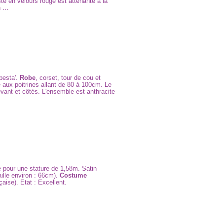
te en velours rouge est attenante à la
n …
pesta'.
Robe
, corset, tour de cou et
 aux poitrines allant de 80 à 100cm. Le
devant et côtés. L'ensemble est anthracite
le pour une stature de 1,58m. Satin
aille environ : 66cm).
Costume
çaise). Etat : Excellent.