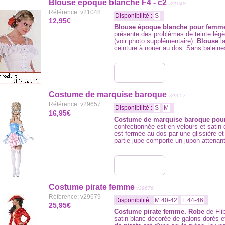
Blouse époque blanche F4 - c2
v21048
Référence: v21048
Disponibilité :
S
12,95€
Blouse époque blanche pour femm
présente des problèmes de teinte légèr
(voir photo supplémentaire).
Blouse
la
ceinture à nouer au dos. Sans baleine
Costume de marquise baroque
v29657
Référence: v29657
Disponibilité :
S
M
16,95€
Costume de marquise baroque pou
confectionnée est en velours et satin 
est fermée au dos par une glissière e
partie jupe comporte un jupon attenan
Costume pirate femme
v29679
Référence: v29679
Disponibilité :
M 40-42
L 44-46
25,95€
Costume pirate femme. Robe
de Fli
satin blanc décorée de galons dorés e