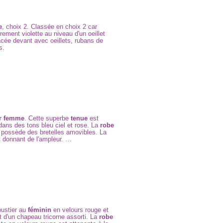
e
, choix 2. Classée en choix 2 car
ement violette au niveau d'un oeillet
cée devant avec oeillets, rubans de
s.
r femme
. Cette superbe
tenue
est
dans des tons bleu ciel et rose. La
robe
t possède des bretelles amovibles. La
t donnant de l'ampleur. …
bustier au
féminin
en velours rouge et
t d'un chapeau tricorne assorti. La
robe