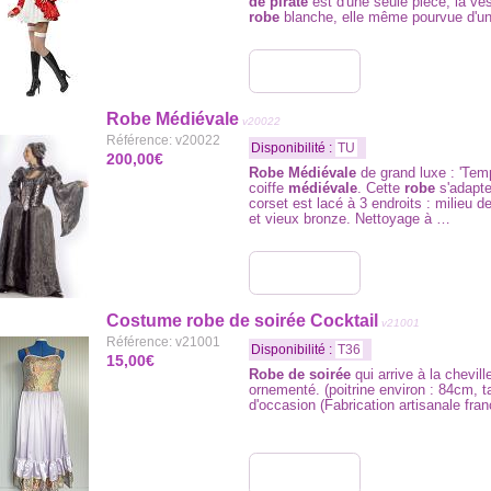
de pirate
est d'une seule pièce, la ves
robe
blanche, elle même pourvue d'u
Robe Médiévale
v20022
Référence: v20022
Disponibilité :
TU
200,00€
Robe Médiévale
de grand luxe : 'Tem
coiffe
médiévale
. Cette
robe
s'adapte
corset est lacé à 3 endroits : milieu 
et vieux bronze. Nettoyage à …
Costume robe de soirée Cocktail
v21001
Référence: v21001
Disponibilité :
T36
15,00€
Robe de soirée
qui arrive à la chevil
ornementé. (poitrine environ : 84cm, t
d'occasion (Fabrication artisanale fran