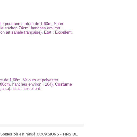
ille pour une stature de 1,60m. Satin
ille environ 74cm, hanches environ
on artisanale française). Etat : Excellent.
re de 1,68m. Velours et polyester.
 : 80cm, hanches environ : 104).
Costume
çaise). Etat : Excellent.
 Soldes
où est rangé
OCCASIONS - FINS DE