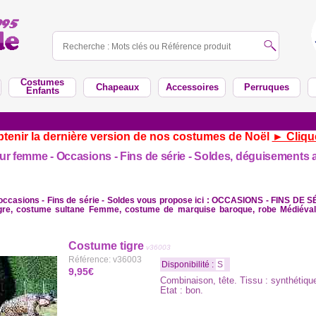
Costumes
Chapeaux
Accessoires
Perruques
Enfants
tenir la dernière version de nos costumes de Noël
► Cliqu
our femme - Occasions - Fins de série - Soldes, déguisements 
 occasions - Fins de série - Soldes vous propose ici : OCCASIONS - FINS D
gre, costume sultane Femme, costume de marquise baroque, robe Médiéval
Costume tigre
v36003
Référence: v36003
Disponibilité :
S
9,95€
Combinaison, tête. Tissu : synthétiqu
Etat : bon.