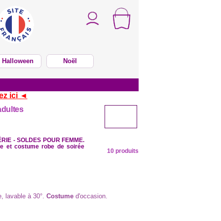
Halloween
Noël
ez ici ◄
adultes
E SÉRIE - SOLDES POUR FEMME.
e et costume robe de soirée
10 produits
e, lavable à 30°.
Costume
d'occasion.