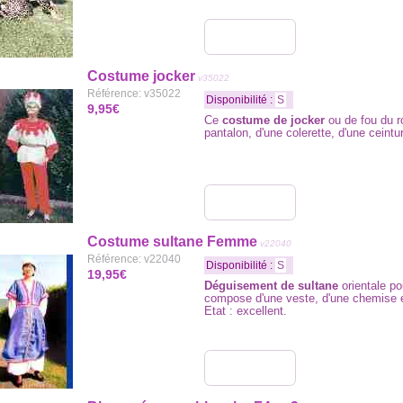
Costume jocker
v35022
Référence: v35022
Disponibilité :
S
9,95€
Ce
costume de jocker
ou de fou du r
pantalon, d'une colerette, d'une ceintu
Costume sultane Femme
v22040
Référence: v22040
Disponibilité :
S
19,95€
Déguisement de sultane
orientale p
compose d'une veste, d'une chemise e
Etat : excellent.