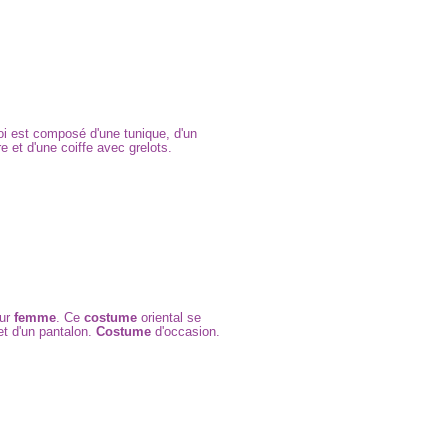
oi est composé d'une tunique, d'un
re et d'une coiffe avec grelots.
our
femme
. Ce
costume
oriental se
t d'un pantalon.
Costume
d'occasion.