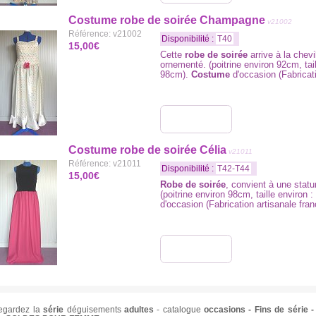
Costume robe de soirée Champagne
v21002
Référence: v21002
Disponibilité :
T40
15,00€
Cette
robe de soirée
arrive à la chev
ornementé. (poitrine environ 92cm, ta
98cm).
Costume
d'occasion (Fabricati
Costume robe de soirée Célia
v21011
Référence: v21011
Disponibilité :
T42-T44
15,00€
Robe de soirée
, convient à une statu
(poitrine environ 98cm, taille environ
d'occasion (Fabrication artisanale fran
egardez la
série
déguisements
adultes
- catalogue
occasions - Fins de série -